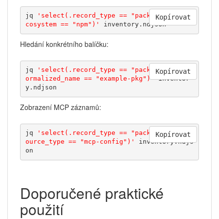
jq 
'select(.record_type == "package" and .e
Kopírovat
cosystem == "npm")'
 inventory.ndjson
Hledání konkrétního balíčku:
jq 
'select(.record_type == "package" and .n
Kopírovat
ormalized_name == "example-pkg")'
 inventor
y.ndjson
Zobrazení MCP záznamů:
jq 
'select(.record_type == "package" and .s
Kopírovat
ource_type == "mcp-config")'
 inventory.ndjs
on
Doporučené praktické
použití