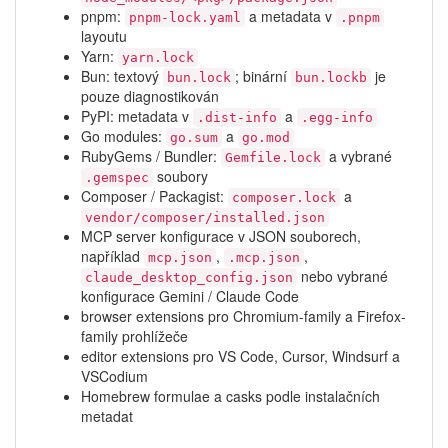
pnpm:
a metadata v
pnpm-lock.yaml
.pnpm
layoutu
Yarn:
yarn.lock
Bun: textový
; binární
je
bun.lock
bun.lockb
pouze diagnostikován
PyPI: metadata v
a
.dist-info
.egg-info
Go modules:
a
go.sum
go.mod
RubyGems / Bundler:
a vybrané
Gemfile.lock
soubory
.gemspec
Composer / Packagist:
a
composer.lock
vendor/composer/installed.json
MCP server konfigurace v JSON souborech,
například
,
,
mcp.json
.mcp.json
nebo vybrané
claude_desktop_config.json
konfigurace Gemini / Claude Code
browser extensions pro Chromium-family a Firefox-
family prohlížeče
editor extensions pro VS Code, Cursor, Windsurf a
VSCodium
Homebrew formulae a casks podle instalačních
metadat