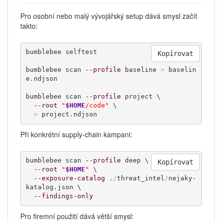
Pro osobní nebo malý vývojářský setup dává smysl začít
takto:
bumblebee selftest

Kopírovat
bumblebee scan 
--profile
 baseline 
>
 baselin
e.ndjson

bumblebee scan 
--profile
 project \

--root
"
$HOME
/code"
 \

>
 project.ndjson
Při konkrétní supply-chain kampani:
bumblebee scan 
--profile
 deep \

Kopírovat
--root
"
$HOME
"
 \

--exposure-catalog
 .
/
threat_intel
/
nejaky-
katalog.json \

--findings-only
Pro firemní použití dává větší smysl: