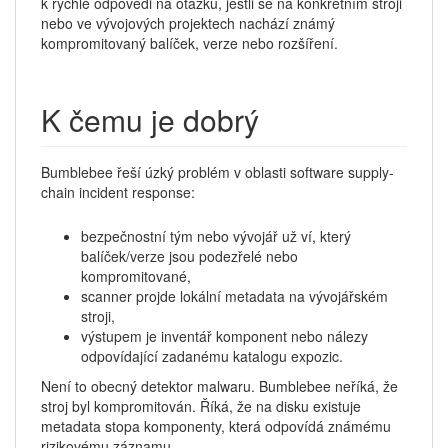
k rychlé odpovědi na otázku, jestli se na konkrétním stroji
nebo ve vývojových projektech nachází známý
kompromitovaný balíček, verze nebo rozšíření.
K čemu je dobrý
Bumblebee řeší úzký problém v oblasti software supply-
chain incident response:
bezpečnostní tým nebo vývojář už ví, který
balíček/verze jsou podezřelé nebo
kompromitované,
scanner projde lokální metadata na vývojářském
stroji,
výstupem je inventář komponent nebo nálezy
odpovídající zadanému katalogu expozic.
Není to obecný detektor malwaru. Bumblebee neříká, že
stroj byl kompromitován. Říká, že na disku existuje
metadata stopa komponenty, která odpovídá známému
rizikovému záznamu.