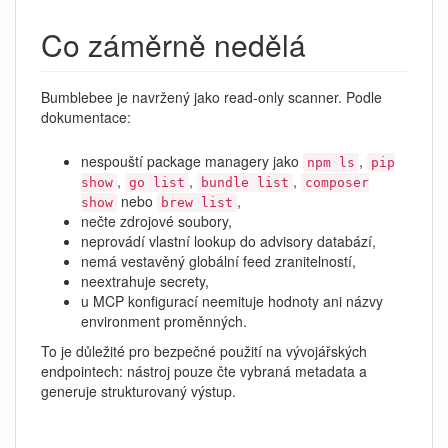
Co záměrně nedělá
Bumblebee je navržený jako read-only scanner. Podle
dokumentace:
nespouští package managery jako
,
npm ls
pip
,
,
,
show
go list
bundle list
composer
nebo
,
show
brew list
nečte zdrojové soubory,
neprovádí vlastní lookup do advisory databází,
nemá vestavěný globální feed zranitelností,
neextrahuje secrety,
u MCP konfigurací neemituje hodnoty ani názvy
environment proměnných.
To je důležité pro bezpečné použití na vývojářských
endpointech: nástroj pouze čte vybraná metadata a
generuje strukturovaný výstup.