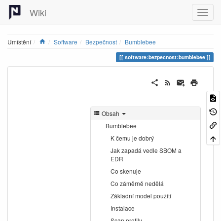
Wiki
Home
Umístění
Software
Bezpečnost
Bumblebee
software:bezpecnost:bumblebee
Obsah
Bumblebee
K čemu je dobrý
Jak zapadá vedle SBOM a
EDR
Co skenuje
Co záměrně nedělá
Základní model použití
Instalace
Scan profily