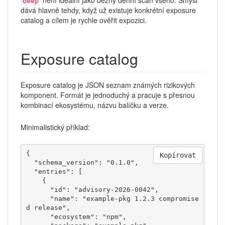
není ideální jako běžný denní scan všeho. Smysl
deep
dává hlavně tehdy, když už existuje konkrétní exposure
catalog a cílem je rychle ověřit expozici.
Exposure catalog
Exposure catalog je JSON seznam známých rizikových
komponent. Formát je jednoduchý a pracuje s přesnou
kombinací ekosystému, názvu balíčku a verze.
Minimalistický příklad:
{

Kopírovat
  "schema_version": "0.1.0",

  "entries": [

    {

      "id": "advisory-2026-0042",

      "name": "example-pkg 1.2.3 compromise
d release",

      "ecosystem": "npm",
