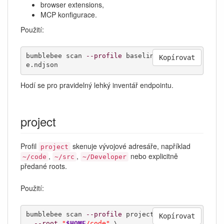
browser extensions,
MCP konfigurace.
Použití:
bumblebee scan 
--profile
 baseline 
>
 baselin
Kopírovat
e.ndjson
Hodí se pro pravidelný lehký inventář endpointu.
project
Profil
skenuje vývojové adresáře, například
project
,
,
nebo explicitně
~/code
~/src
~/Developer
předané roots.
Použití:
bumblebee scan 
--profile
 project \

Kopírovat
--root
"
$HOME
/code"
 \
