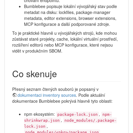
chování endpointu.
Bumblebee popisuje lokální vývojářský stav podle
metadat na disku: lockfiles, package-manager
metadata, editor extensions, browser extensions,
MCP konfigurace a další podporované zdroje.
To je praktické hlavně u vývojářských strojů, kde mohou
zůstávat staré projekty, cache, lokální virtuální prostředí,
rozšíření editorů nebo MCP konfigurace, které nejsou
vidět v produkčním SBOM.
Co skenuje
Přesný seznam čtených souborů je popsaný v
dokumentaci inventory sources
. Podle aktuální
dokumentace Bumblebee pokrývá hlavně tyto oblasti:
npm ekosystém:
,
package-lock.json
npm-
,
shrinkwrap.json
node_modules/.package-
,
lock.json
node_modules/<pkg>/package.json