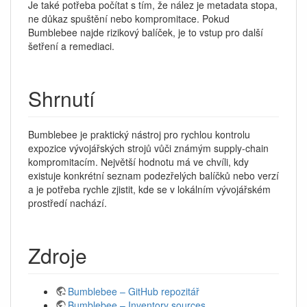
Je také potřeba počítat s tím, že nález je metadata stopa,
ne důkaz spuštění nebo kompromitace. Pokud
Bumblebee najde rizikový balíček, je to vstup pro další
šetření a remediaci.
Shrnutí
Bumblebee je praktický nástroj pro rychlou kontrolu
expozice vývojářských strojů vůči známým supply-chain
kompromitacím. Největší hodnotu má ve chvíli, kdy
existuje konkrétní seznam podezřelých balíčků nebo verzí
a je potřeba rychle zjistit, kde se v lokálním vývojářském
prostředí nachází.
Zdroje
Bumblebee – GitHub repozitář
Bumblebee – Inventory sources