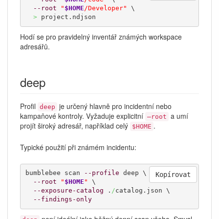
--root
"
$HOME
/Developer"
 \

>
 project.ndjson
Hodí se pro pravidelný inventář známých workspace
adresářů.
deep
Profil
je určený hlavně pro incidentní nebo
deep
kampaňové kontroly. Vyžaduje explicitní
a umí
–root
projít široký adresář, například celý
.
$HOME
Typické použití při známém incidentu:
bumblebee scan 
--profile
 deep \

Kopírovat
--root
"
$HOME
"
 \

--exposure-catalog
 .
/
catalog.json \

--findings-only