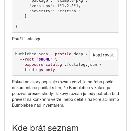
      "package": "example-pkg",

      "versions": ["1.2.3"],

      "severity": "critical"

    }

  ]

}
Použití katalogu:
bumblebee scan 
--profile
 deep \

Kopírovat
--root
"
$HOME
"
 \

--exposure-catalog
 .
/
catalog.json \

--findings-only
Pokud advisory popisuje rozsah verzí, je potřeba podle
dokumentace počítat s tím, že Bumblebee v katalogu
používá přesné shody. Takový rozsah je tedy potřeba buď
převést na konkrétní verze, nebo dělat širší korelaci mimo
Bumblebee nad inventářem.
Kde brát seznam