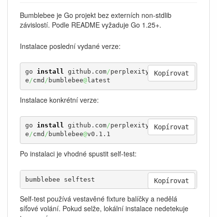
Bumblebee je Go projekt bez externích non-stdlib
závislostí. Podle README vyžaduje Go 1.25+.
Instalace poslední vydané verze:
go 
install
 github.com
/
perplexityai
/
bumblebe
Kopírovat
e
/
cmd
/
bumblebee
@
latest
Instalace konkrétní verze:
go 
install
 github.com
/
perplexityai
/
bumblebe
Kopírovat
e
/
cmd
/
bumblebee
@
v0.1.1
Po instalaci je vhodné spustit self-test:
bumblebee selftest
Kopírovat
Self-test používá vestavěné fixture balíčky a nedělá
síťové volání. Pokud selže, lokální instalace nedetekuje