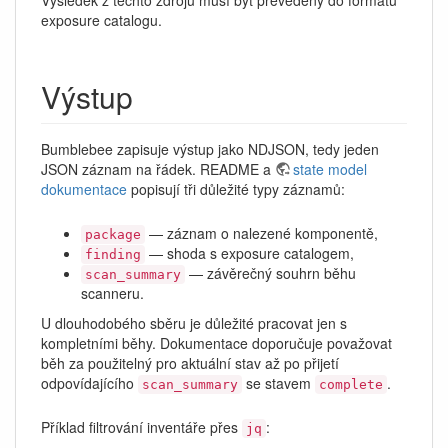
Výsledek z těchto zdrojů musí být převedený do formátu
exposure catalogu.
Výstup
Bumblebee zapisuje výstup jako NDJSON, tedy jeden
JSON záznam na řádek. README a
state model
dokumentace
popisují tři důležité typy záznamů:
— záznam o nalezené komponentě,
package
— shoda s exposure catalogem,
finding
— závěrečný souhrn běhu
scan_summary
scanneru.
U dlouhodobého sběru je důležité pracovat jen s
kompletními běhy. Dokumentace doporučuje považovat
běh za použitelný pro aktuální stav až po přijetí
odpovídajícího
se stavem
.
scan_summary
complete
Příklad filtrování inventáře přes
:
jq