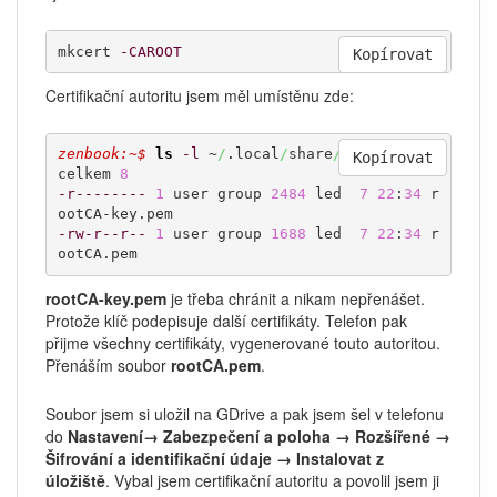
mkcert 
-CAROOT
Kopírovat
Certifikační autoritu jsem měl umístěnu zde:
zenbook:~$ 
ls
-l
 ~
/
.local
/
share
/
mkcert
/
Kopírovat
celkem 
8
-r--------
1
 user group 
2484
 led  
7
22
:
34
 r
-rw-r--r--
1
 user group 
1688
 led  
7
22
:
34
 r
ootCA.pem
rootCA-key.pem
je třeba chránit a nikam nepřenášet.
Protože klíč podepisuje další certifikáty. Telefon pak
přijme všechny certifikáty, vygenerované touto autoritou.
Přenáším soubor
rootCA.pem
.
Soubor jsem si uložil na GDrive a pak jsem šel v telefonu
do
Nastavení→ Zabezpečení a poloha → Rozšířené →
Šifrování a identifikační údaje → Instalovat z
úložiště
. Vybal jsem certifikační autoritu a povolil jsem ji