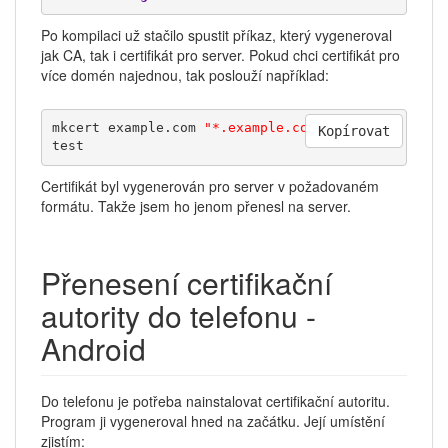
Po kompilaci už stačilo spustit příkaz, který vygeneroval
jak CA, tak i certifikát pro server. Pokud chci certifikát pro
více domén najednou, tak poslouží například:
mkcert example.com 
"*.example.com"
 example.
Kopírovat
test
Certifikát byl vygenerován pro server v požadovaném
formátu. Takže jsem ho jenom přenesl na server.
Přenesení certifikační
autority do telefonu -
Android
Do telefonu je potřeba nainstalovat certifikační autoritu.
Program ji vygeneroval hned na začátku. Její umístění
zjistím: