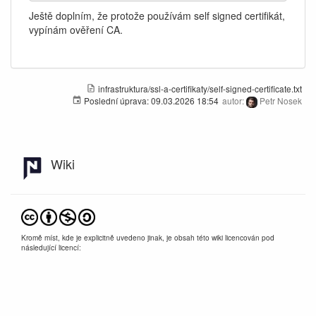
Ještě doplním, že protože používám self signed certifikát,
vypínám ověření CA.
infrastruktura/ssl-a-certifikaty/self-signed-certificate.txt
Poslední úprava:
09.03.2026 18:54
autor:
Petr Nosek
Wiki
Kromě míst, kde je explicitně uvedeno jinak, je obsah této wiki licencován pod
následující licencí:
CC Attribution-Noncommercial-Share Alike 4.0 International