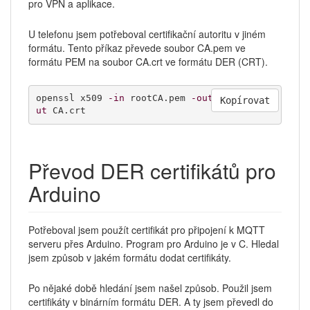
pro VPN a aplikace.
U telefonu jsem potřeboval certifikační autoritu v jiném
formátu. Tento příkaz převede soubor CA.pem ve
formátu PEM na soubor CA.crt ve formátu DER (CRT).
openssl x509 
-in
 rootCA.pem 
-outform
 DER 
-o
Kopírovat
ut
 CA.crt
Převod DER certifikátů pro
Arduino
Potřeboval jsem použít certifikát pro připojení k MQTT
serveru přes Arduino. Program pro Arduino je v C. Hledal
jsem způsob v jakém formátu dodat certifikáty.
Po nějaké době hledání jsem našel způsob. Použil jsem
certifikáty v binárním formátu DER. A ty jsem převedl do