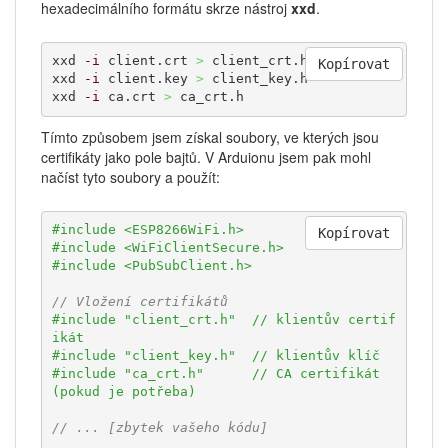
hexadecimálního formátu skrze nástroj
xxd
.
xxd 
-i
 client.crt 
>
 client_crt.h

Kopírovat
xxd 
-i
 client.key 
>
 client_key.h

xxd 
-i
 ca.crt 
>
 ca_crt.h
Tímto způsobem jsem získal soubory, ve kterých jsou
certifikáty jako pole bajtů. V Arduionu jsem pak mohl
načíst tyto soubory a použít:
#include <ESP8266WiFi.h>
Kopírovat
#include <WiFiClientSecure.h>
#include <PubSubClient.h>
// Vložení certifikátů
#include "client_crt.h"  // klientův certif
ikát
#include "client_key.h"  // klientův klíč
#include "ca_crt.h"      // CA certifikát 
(pokud je potřeba)
// ... [zbytek vašeho kódu]