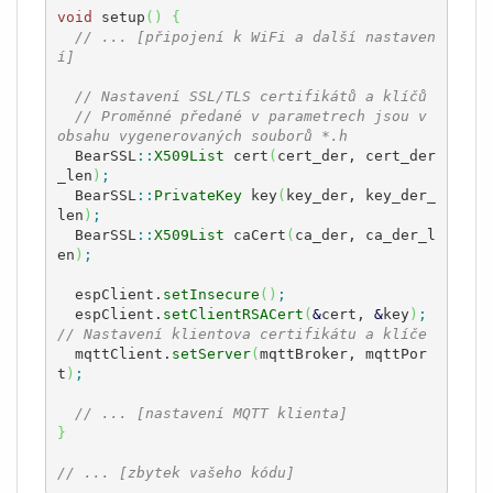
void
 setup
(
)
{
// ... [připojení k WiFi a další nastaven
í]
// Nastavení SSL/TLS certifikátů a klíčů
// Proměnné předané v parametrech jsou v 
obsahu vygenerovaných souborů *.h
  BearSSL
::
X509List
 cert
(
cert_der, cert_der
_len
)
;
  BearSSL
::
PrivateKey
 key
(
key_der, key_der_
len
)
;
  BearSSL
::
X509List
 caCert
(
ca_der, ca_der_l
en
)
;
  espClient.
setInsecure
(
)
;
  espClient.
setClientRSACert
(
&
cert, 
&
key
)
;
// Nastavení klientova certifikátu a klíče
  mqttClient.
setServer
(
mqttBroker, mqttPor
t
)
;
// ... [nastavení MQTT klienta]
}
// ... [zbytek vašeho kódu]