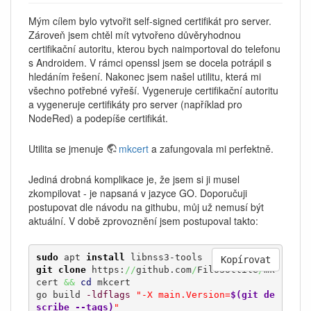
Mým cílem bylo vytvořit self-signed certifikát pro server.
Zároveň jsem chtěl mít vytvořeno důvěryhodnou
certifikační autoritu, kterou bych naimportoval do telefonu
s Androidem. V rámci openssl jsem se docela potrápil s
hledáním řešení. Nakonec jsem našel utilitu, která mi
všechno potřebné vyřeší. Vygeneruje certifikační autoritu
a vygeneruje certifikáty pro server (například pro
NodeRed) a podepíše certifikát.
Utilita se jmenuje
mkcert
a zafungovala mi perfektně.
Jediná drobná komplikace je, že jsem si ji musel
zkompilovat - je napsaná v jazyce GO. Doporučuji
postupovat dle návodu na githubu, můj už nemusí být
aktuální. V době zprovoznění jsem postupoval takto:
sudo
 apt 
install
Kopírovat
git clone
 https:
//
github.com
/
FiloSottile
/
mk
cert 
&&
cd
 mkcert

go build 
-ldflags
"-X main.Version=
$(git de
scribe --tags)
"