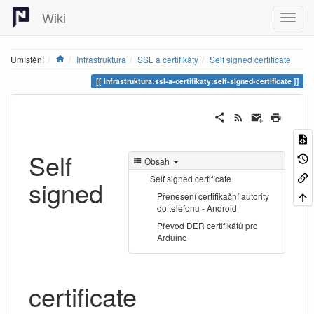
Wiki
Home
Umístění
Infrastruktura
SSL a certifikáty
Self signed certificate
infrastruktura:ssl-a-certifikaty:self-signed-certificate
Self
Obsah
Self signed certificate
signed
Přenesení certifikační autority
do telefonu - Android
Převod DER certifikátů pro
Arduino
certificate