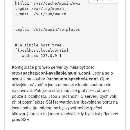
htmldir /var/cache/munin/www

logdir /var/log/munin

rundir  /var/run/munin

tmpldir /etc/munin/templates

# a simple host tree

[localhost.localdomain]

Konfigurace pro web server by měla být zde:
/etc/apache2/conf-available/munin.conf
. Jedná se o
symlink na soubor
/etc/munin/apache24.conf
. Oproti
dřívějším návodům jsem nemusel v tomto souboru nic
nastavovat. Pak jsem si všimnul, že grafy lze zobrazit
pouze z localhostu. Jsou 2 možnosti. U serveru bych volil
při připojení skrze SSH forwardování libovolného portu na
localhost a tím pádem by byl vytvořený bezpečný
šifrovaný tunel a to jenom ve chvíli, kdy bych byl připojený
přes SSH.