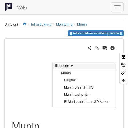
Wiki
Home
Umístění
Infrastruktura
Monitoring
Munin
infrastruktura:monitoring:munin
Obsah
Munin
Pluginy
Munin přes HTTPS
Munin a php-fpm
Příklad problému s SD kartou
Munin