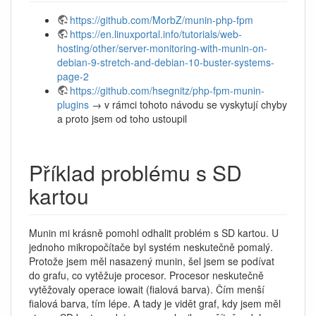
https://github.com/MorbZ/munin-php-fpm
https://en.linuxportal.info/tutorials/web-
hosting/other/server-monitoring-with-munin-on-
debian-9-stretch-and-debian-10-buster-systems-
page-2
https://github.com/hsegnitz/php-fpm-munin-
plugins
→ v rámci tohoto návodu se vyskytují chyby
a proto jsem od toho ustoupil
Příklad problému s SD
kartou
Munin mi krásně pomohl odhalit problém s SD kartou. U
jednoho mikropočítače byl systém neskutečně pomalý.
Protože jsem měl nasazený munin, šel jsem se podívat
do grafu, co vytěžuje procesor. Procesor neskutečně
vytěžovaly operace iowait (fialová barva). Čím menší
fialová barva, tím lépe. A tady je vidět graf, kdy jsem měl