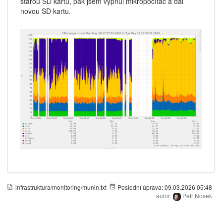
starou SD kartu, pak jsem vypnul mikropočítač a dal
novou SD kartu.
infrastruktura/monitoring/munin.txt
Poslední úprava:
09.03.2026 05:48
autor:
Petr Nosek