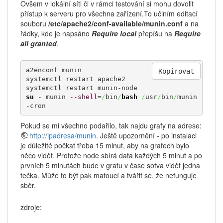
Ovšem v lokální síti či v rámci testování si mohu dovolit
přístup k serveru pro všechna zařízení.To učiním editací
souboru
/etc/apache2/conf-available/munin.conf
a na
řádky, kde je napsáno
Require local
přepíšu na
Require
all granted
.
a2enconf munin

Kopírovat
systemctl restart apache2

su
 - munin 
--shell
=
/
bin
/
bash
/
usr
/
bin
/
munin
-cron
Pokud se mi všechno podařilo, tak najdu grafy na adrese:
http://ipadresa/munin
. Ještě upozornění - po instalaci
je důležité počkat třeba 15 minut, aby na grafech bylo
něco vidět. Protože node sbírá data každých 5 minut a po
prvních 5 minutách bude v grafu v čase sotva vidět jedna
tečka. Může to být pak matoucí a tvářit se, že nefunguje
sběr.
zdroje: