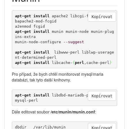
apt-get install
 apache2 libcgi-fast-perl li
Kopírovat
bapache2-mod-fcgid

apt-get install
 munin munin-node munin-plug
ins-extra

munin-node-configure 
--suggest
apt-get install
  libwww-perl liblwp-userage
apt-get install
 libcache-
{
perl
,cache-perl
}
Pro případ, že bych chtěl monitorovat mysql/maria
databázi, tak tyto další knihovny.
apt-get install
 libdbd-mariadb-perl libdbd-
Kopírovat
mysql-perl
Dále editovat soubor
/etc/munin/munin.conf
:
dbdir   /var/lib/munin

Kopírovat