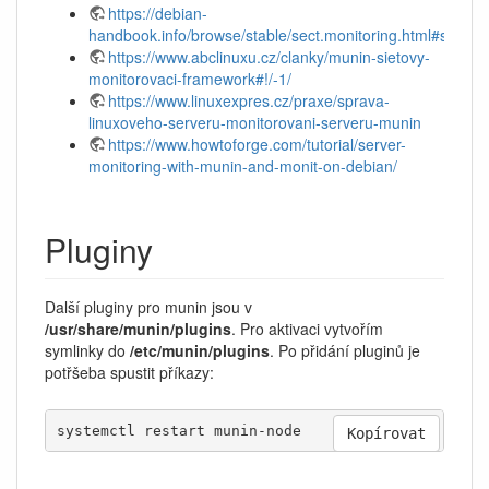
https://debian-
handbook.info/browse/stable/sect.monitoring.html#sect.m
https://www.abclinuxu.cz/clanky/munin-sietovy-
monitorovaci-framework#!/-1/
https://www.linuxexpres.cz/praxe/sprava-
linuxoveho-serveru-monitorovani-serveru-munin
https://www.howtoforge.com/tutorial/server-
monitoring-with-munin-and-monit-on-debian/
Pluginy
Další pluginy pro munin jsou v
/usr/share/munin/plugins
. Pro aktivaci vytvořím
symlinky do
/etc/munin/plugins
. Po přidání pluginů je
potřšeba spustit příkazy:
systemctl restart munin-node
Kopírovat