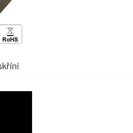
kříni