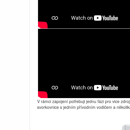
V rámci zapojení potřebuji jednu fázi pro vice zdroj
svorkovnice s jedním přívodním vodičem a několik