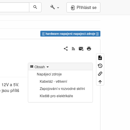
Přihlásit se
hardware:napajeni:napajeci-zdroje
Obsah
Napájecí zdroje
Kabeláž - větvení
, 12V a 5V.
Zapojování v rozvodné skříni
jsou příliš
Kleště pro elektrikáře