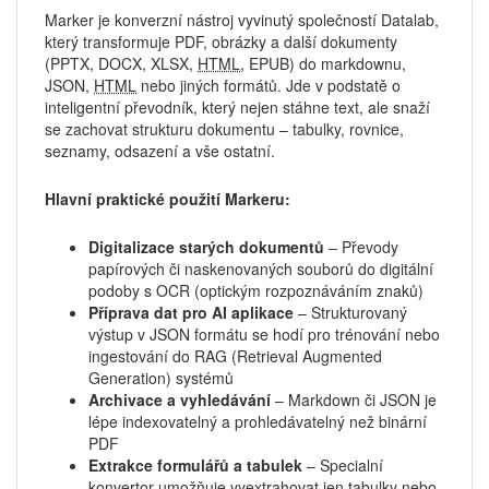
Marker je konverzní nástroj vyvinutý společností Datalab,
který transformuje PDF, obrázky a další dokumenty
(PPTX, DOCX, XLSX,
HTML
, EPUB) do markdownu,
JSON,
HTML
nebo jiných formátů. Jde v podstatě o
inteligentní převodník, který nejen stáhne text, ale snaží
se zachovat strukturu dokumentu – tabulky, rovnice,
seznamy, odsazení a vše ostatní.
Hlavní praktické použití Markeru:
Digitalizace starých dokumentů
– Převody
papírových či naskenovaných souborů do digitální
podoby s OCR (optickým rozpoznáváním znaků)
Příprava dat pro AI aplikace
– Strukturovaný
výstup v JSON formátu se hodí pro trénování nebo
ingestování do RAG (Retrieval Augmented
Generation) systémů
Archivace a vyhledávání
– Markdown či JSON je
lépe indexovatelný a prohledávatelný než binární
PDF
Extrakce formulářů a tabulek
– Specialní
konvertor umožňuje vyextrahovat jen tabulky nebo