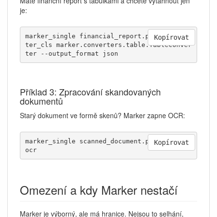
Máte finanční report s tabulkami a chcete vytáhnout jen
je:
marker_single financial_report.pdf --conver
Kopírovat
ter_cls marker.converters.table.TableConver
ter --output_format json
Příklad 3: Zpracování skandovaných
dokumentů
Starý dokument ve formě skenů? Marker zapne OCR:
marker_single scanned_document.pdf --force_
Kopírovat
ocr
Omezení a kdy Marker nestačí
Marker je výborný, ale má hranice. Nejsou to selhání,