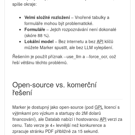
spíše okraje:
Velmi složité rozložení
– Vnořené tabulky a
formuláře mohou být problematické.
Formuláře
– Jejich rozpoznávání není dokonalé
(skóre 88 %).
Lokální model
– Bez internetu a bez
API
klíčů
můžete Marker spustit, ale bez LLM vylepšení.
Řešením je použít příznak --use_llm a --force_ocr, což
řeší většinu těchto problémů.
Open-source vs. komerční
řešení
Marker je dostupný jako open-source (pod
GPL
licencí s
výjimkami pro výzkum a startupy do 2M dolarů
financování), ale Datalab nabízí i hostovanou
API
verzi za
cenu. Tato verze je 4× levnější než konkurence a
zpracuje stránku PDF přibližně za 15 sekund.