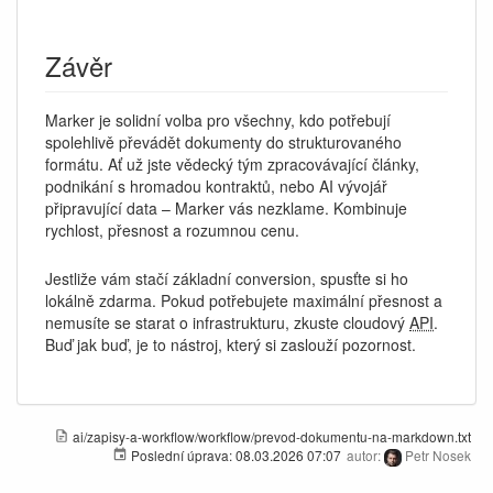
Závěr
Marker je solidní volba pro všechny, kdo potřebují
spolehlivě převádět dokumenty do strukturovaného
formátu. Ať už jste vědecký tým zpracovávající články,
podnikání s hromadou kontraktů, nebo AI vývojář
připravující data – Marker vás nezklame. Kombinuje
rychlost, přesnost a rozumnou cenu.
Jestliže vám stačí základní conversion, spusťte si ho
lokálně zdarma. Pokud potřebujete maximální přesnost a
nemusíte se starat o infrastrukturu, zkuste cloudový
API
.
Buď jak buď, je to nástroj, který si zaslouží pozornost.
ai/zapisy-a-workflow/workflow/prevod-dokumentu-na-markdown.txt
Poslední úprava:
08.03.2026 07:07
autor:
Petr Nosek