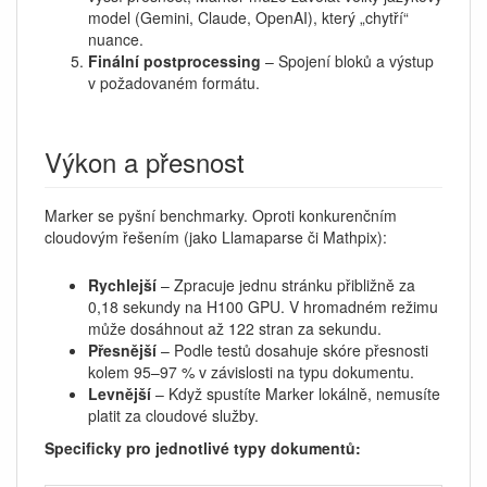
model (Gemini, Claude, OpenAI), který „chytří“
nuance.
Finální postprocessing
– Spojení bloků a výstup
v požadovaném formátu.
Výkon a přesnost
Marker se pyšní benchmarky. Oproti konkurenčním
cloudovým řešením (jako Llamaparse či Mathpix):
Rychlejší
– Zpracuje jednu stránku přibližně za
0,18 sekundy na H100 GPU. V hromadném režimu
může dosáhnout až 122 stran za sekundu.
Přesnější
– Podle testů dosahuje skóre přesnosti
kolem 95–97 % v závislosti na typu dokumentu.
Levnější
– Když spustíte Marker lokálně, nemusíte
platit za cloudové služby.
Specificky pro jednotlivé typy dokumentů: