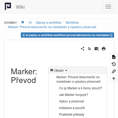
Wiki
Home
Umístění
AI
Zápisy a workflow
Workflow
Marker: Převod dokumentů na markdown s vysokou přesností
ai:zapisy-a-workflow:workflow:prevod-dokumentu-na-markdown
Marker:
Obsah
Převod
Marker: Převod dokumentů na
markdown s vysokou přesností
Co je Marker a k čemu slouží?
Jak Marker funguje?
Výkon a přesnost
Instalace a použití
Praktické příklady