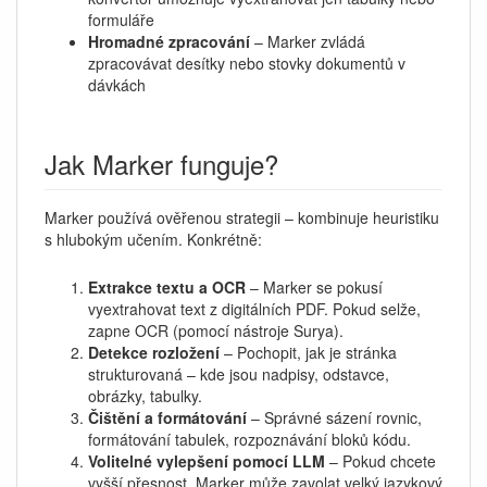
formuláře
Hromadné zpracování
– Marker zvládá
zpracovávat desítky nebo stovky dokumentů v
dávkách
Jak Marker funguje?
Marker používá ověřenou strategii – kombinuje heuristiku
s hlubokým učením. Konkrétně:
Extrakce textu a OCR
– Marker se pokusí
vyextrahovat text z digitálních PDF. Pokud selže,
zapne OCR (pomocí nástroje Surya).
Detekce rozložení
– Pochopit, jak je stránka
strukturovaná – kde jsou nadpisy, odstavce,
obrázky, tabulky.
Čištění a formátování
– Správné sázení rovnic,
formátování tabulek, rozpoznávání bloků kódu.
Volitelné vylepšení pomocí LLM
– Pokud chcete
vyšší přesnost, Marker může zavolat velký jazykový