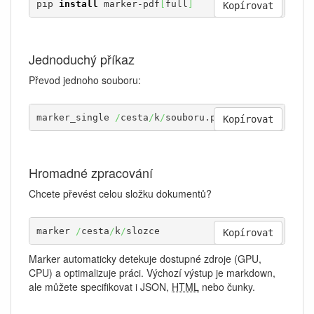
pip 
install
 marker-pdf
[
full
]
Kopírovat
Jednoduchý příkaz
Převod jednoho souboru:
marker_single 
/
cesta
/
k
/
souboru.pdf
Kopírovat
Hromadné zpracování
Chcete převést celou složku dokumentů?
marker 
/
cesta
/
k
/
slozce
Kopírovat
Marker automaticky detekuje dostupné zdroje (GPU,
CPU) a optimalizuje práci. Výchozí výstup je markdown,
ale můžete specifikovat i JSON,
HTML
nebo čunky.