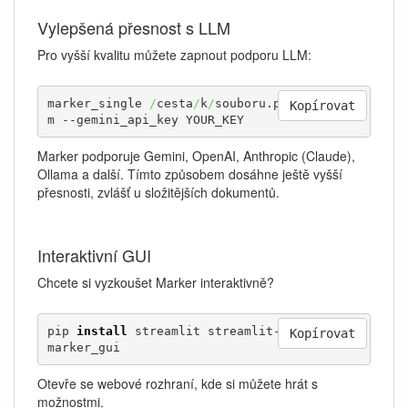
Vylepšená přesnost s LLM
Pro vyšší kvalitu můžete zapnout podporu LLM:
marker_single 
/
cesta
/
k
/
souboru.pdf --use_ll
Kopírovat
m --gemini_api_key YOUR_KEY
Marker podporuje Gemini, OpenAI, Anthropic (Claude),
Ollama a další. Tímto způsobem dosáhne ještě vyšší
přesnosti, zvlášť u složitějších dokumentů.
Interaktivní GUI
Chcete si vyzkoušet Marker interaktivně?
pip 
install
 streamlit streamlit-ace

Kopírovat
marker_gui
Otevře se webové rozhraní, kde si můžete hrát s
možnostmi.