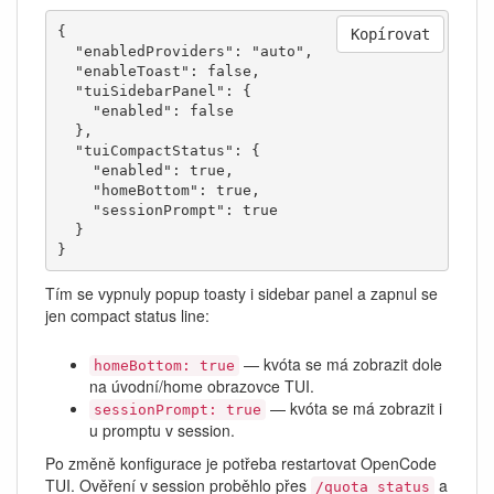
{

Kopírovat
  "enabledProviders": "auto",

  "enableToast": false,

  "tuiSidebarPanel": {

    "enabled": false

  },

  "tuiCompactStatus": {

    "enabled": true,

    "homeBottom": true,

    "sessionPrompt": true

  }

}
Tím se vypnuly popup toasty i sidebar panel a zapnul se
jen compact status line:
— kvóta se má zobrazit dole
homeBottom: true
na úvodní/home obrazovce TUI.
— kvóta se má zobrazit i
sessionPrompt: true
u promptu v session.
Po změně konfigurace je potřeba restartovat OpenCode
TUI. Ověření v session proběhlo přes
a
/quota_status