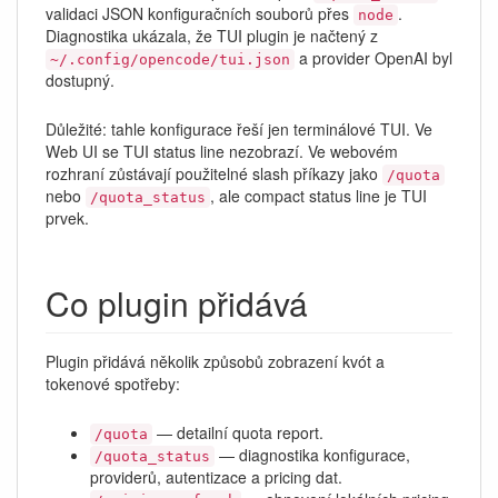
validaci JSON konfiguračních souborů přes
.
node
Diagnostika ukázala, že TUI plugin je načtený z
a provider OpenAI byl
~/.config/opencode/tui.json
dostupný.
Důležité: tahle konfigurace řeší jen terminálové TUI. Ve
Web UI se TUI status line nezobrazí. Ve webovém
rozhraní zůstávají použitelné slash příkazy jako
/quota
nebo
, ale compact status line je TUI
/quota_status
prvek.
Co plugin přidává
Plugin přidává několik způsobů zobrazení kvót a
tokenové spotřeby:
— detailní quota report.
/quota
— diagnostika konfigurace,
/quota_status
providerů, autentizace a pricing dat.