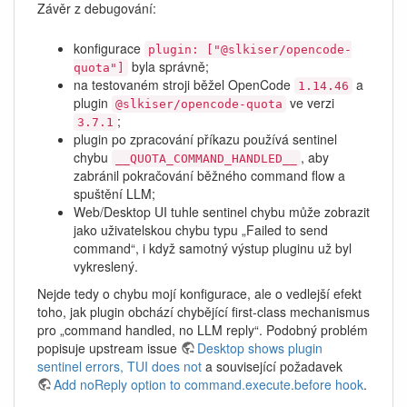
Závěr z debugování:
konfigurace
plugin: ["@slkiser/opencode-
byla správně;
quota"]
na testovaném stroji běžel OpenCode
a
1.14.46
plugin
ve verzi
@slkiser/opencode-quota
;
3.7.1
plugin po zpracování příkazu používá sentinel
chybu
, aby
__QUOTA_COMMAND_HANDLED__
zabránil pokračování běžného command flow a
spuštění LLM;
Web/Desktop UI tuhle sentinel chybu může zobrazit
jako uživatelskou chybu typu „Failed to send
command“, i když samotný výstup pluginu už byl
vykreslený.
Nejde tedy o chybu mojí konfigurace, ale o vedlejší efekt
toho, jak plugin obchází chybějící first-class mechanismus
pro „command handled, no LLM reply“. Podobný problém
popisuje upstream issue
Desktop shows plugin
sentinel errors, TUI does not
a související požadavek
Add noReply option to command.execute.before hook
.