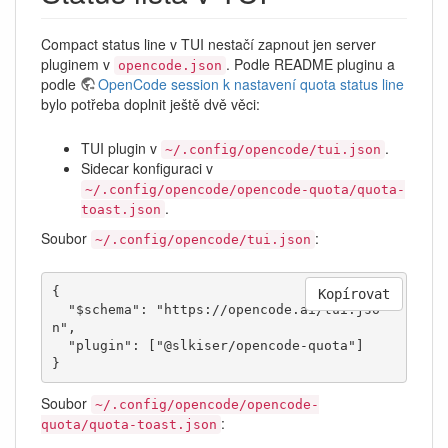
Compact status line v TUI nestačí zapnout jen server
pluginem v
. Podle README pluginu a
opencode.json
podle
OpenCode session k nastavení quota status line
bylo potřeba doplnit ještě dvě věci:
TUI plugin v
.
~/.config/opencode/tui.json
Sidecar konfiguraci v
~/.config/opencode/opencode-quota/quota-
.
toast.json
Soubor
:
~/.config/opencode/tui.json
{

Kopírovat
  "$schema": "https://opencode.ai/tui.jso
n",

  "plugin": ["@slkiser/opencode-quota"]

}
Soubor
~/.config/opencode/opencode-
:
quota/quota-toast.json