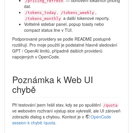
— obnovení lokálních pricing
/pricing_refresh
dat.
,
,
/tokens_today
/tokens_weekly
a další tokenové reporty.
/tokens_monthly
Volitelně sidebar panel, popup toasty nebo
compact status line v TUI.
Podporované providery se podle README postupně
rozšiřují. Pro moje použití je podstatné hlavně sledování
GPT / OpenAI limitů, případně dalších providerů
napojených v OpenCode.
Poznámka k Web UI
chybě
Při testování jsem řešil stav, kdy se po spuštění
/quota
ve webovém rozhraní výstup sice vykreslil, ale UI zároveň
zobrazilo dialog s chybou. Kontext je v
OpenCode
session k chybě /quota
.