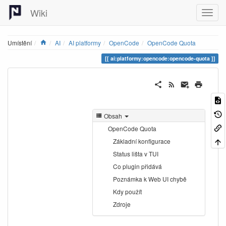
Wiki
Home
Umístění
AI
AI platformy
OpenCode
OpenCode Quota
ai:platformy:opencode:opencode-quota
Obsah
OpenCode Quota
Základní konfigurace
Status lišta v TUI
Co plugin přidává
Poznámka k Web UI chybě
Kdy použít
Zdroje