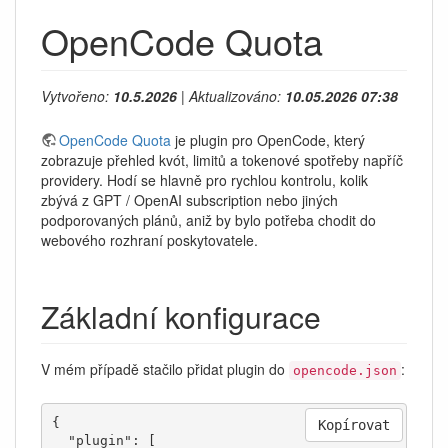
OpenCode Quota
Vytvořeno:
10.5.2026
| Aktualizováno:
10.05.2026 07:38
OpenCode Quota
je plugin pro OpenCode, který
zobrazuje přehled kvót, limitů a tokenové spotřeby napříč
providery. Hodí se hlavně pro rychlou kontrolu, kolik
zbývá z GPT / OpenAI subscription nebo jiných
podporovaných plánů, aniž by bylo potřeba chodit do
webového rozhraní poskytovatele.
Základní konfigurace
V mém případě stačilo přidat plugin do
:
opencode.json
{

Kopírovat
  "plugin": [
