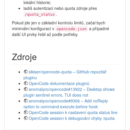
lokální historie;
ladíš autentizaci nebo quota zdroje přes
.
/quota_status
Pokud jde jen o základní kontrolu limitů, začal bych
minimální konfigurací v
a případné
opencode.json
další UI prvky řešil až podle potřeby.
Zdroje
slkiser/opencode-quota – GitHub repozitář
pluginu
OpenCode dokumentace pluginů
anomalyco/opencode#13922 – Desktop shows
plugin sentinel errors, TUI does not
anomalyco/opencode#9306 – Add noReply
option to command.execute.before hook
OpenCode session k nastavení quota status line
OpenCode session k debugování chyby /quota