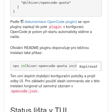
    "@slkiser/opencode-quota"

  ]

}
Podle
dokumentace OpenCode pluginů
se npm
pluginy zapisují do pole
v konfiguraci.
plugin
OpenCode je potom při startu automaticky stáhne a
načte.
Oficiální README pluginu doporučuje pro běžnou
instalaci také příkaz:
npx 
@
slkiser
/
opencode-quota init
Kopírovat
Ten umí doplnit chybějící konfigurační položky a projít
volby UI. Pro základní použití slash commandu ale v této
instalaci fungoval už samotný záznam v
.
opencode.json
Status lišta v TUI