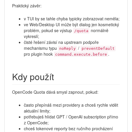
Praktický závěr:
v TUI by se tahle chyba typicky zobrazovat neměla;
ve Web/Desktop UI může být dialog jen kosmetický
problém, pokud se výstup
normálně
/quota
vykreslí;
čisté řešení závisí na upstream podpoře
mechanismu typu
/
noReply
preventDefault
pro plugin hook
.
command.execute.before
Kdy použít
OpenCode Quota dává smysl zapnout, pokud:
často přepínáš mezi providery a chceš rychle vidět
aktuální limity;
potřebuješ hlídat GPT / OpenAI subscription přímo
z OpenCode;
chceš tokenové reporty bez ručního procházení