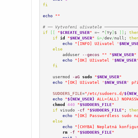
fi
echo
""
# ── Vytvoření uživatele ─────────────
if
[
[
"
$CREATE_USER
"
 =~ ^
[
Yy
]
$ 
]
]
; 
the
if
id
"
$NEW_USER
"
&>/
dev
/
null; 
the
echo
"[INFO] Uživatel '
$NEW_US
else
        adduser 
--gecos
""
"
$NEW_USER
"
echo
"[OK] Uživatel '
$NEW_USER
fi
    usermod 
-aG
sudo
"
$NEW_USER
"
echo
"[OK] Uživatel '
$NEW_USER
' př
SUDOERS_FILE
=
"/etc/sudoers.d/
${NEW
echo
"
${NEW_USER}
 ALL=(ALL) NOPASS
chmod
440
"
$SUDOERS_FILE
"
if
 visudo 
-cf
"
$SUDOERS_FILE
"
; 
the
echo
"[OK] Passwordless sudo n
else
echo
"[CHYBA] Neplatná konfigu
rm
-f
"
$SUDOERS_FILE
"
exit
1