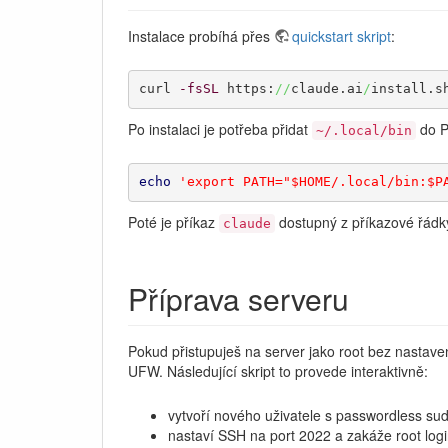
Instalace probíhá přes
quickstart skript
:
curl 
-fsSL
 https:
//
claude.ai
/
install.s
Po instalaci je potřeba přidat
do P
~/.local/bin
echo
'export PATH="$HOME/.local/bin:$P
Poté je příkaz
dostupný z příkazové řádk
claude
Příprava serveru
Pokud přistupuješ na server jako root bez nastave
UFW. Následující skript to provede interaktivně:
vytvoří nového uživatele s passwordless sudo
nastaví SSH na port 2022 a zakáže root log