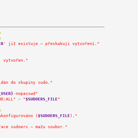
───────────────────────────────────────────
n
n
ER
' již existuje – přeskakuji vytvoření."
' vytvořen."
idán do skupiny sudo."
_USER}
-nopasswd"
WD:ALL"
>
"
$SUDOERS_FILE
"
n
akonfigurováno (
$SUDOERS_FILE
)."
race sudoers – mažu soubor."