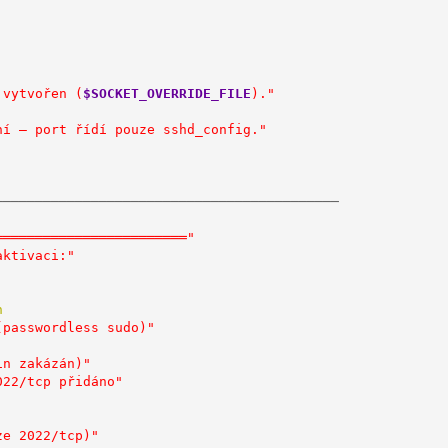
 vytvořen (
$SOCKET_OVERRIDE_FILE
)."
ní – port řídí pouze sshd_config."
───────────────────────────────────────────
════════════════════════"
aktivaci:"
n
(passwordless sudo)"
in zakázán)"
022/tcp přidáno"
ze 2022/tcp)"