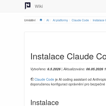
Wiki
Home
Umístění
AI
AI platformy
Claude Code
Instalace
Instalace Claude C
Vytvořeno:
6.5.2026
| Aktualizováno:
06.05.2026 
Claude Code
je AI coding assistant od Anthropi
doporučenou konfiguraci oprávnění pro bezpečné 
Instalace