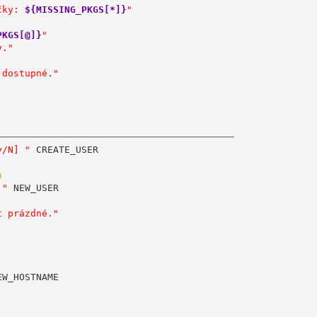
čky: 
${MISSING_PKGS[*]}
"
PKGS[@]}
"
y."
 dostupné."
──────────────────────────────────────────
y/N] "
 CREATE_USER

n
 "
 NEW_USER

t prázdné."