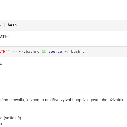
h 
|
bash
ATH:
ATH"'
>>
 ~
/
.bashrc 
&&
source
 ~
/
.bashrc
y.
ného firewallu, je vhodné nejdříve vytvořit neprivilegovaného uživatel
 (volitelně)
in