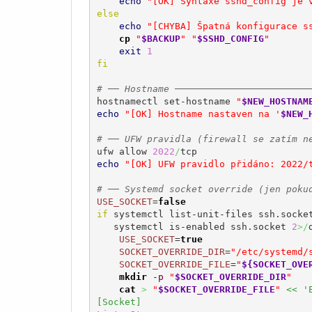
echo
"[OK] Syntaxe sshd_config je 
else
echo
"[CHYBA] Špatná konfigurace s
cp
"
$BACKUP
"
"
$SSHD_CONFIG
"
exit
1
fi
# ── Hostname ────────────────────────
hostnamectl set-hostname 
"
$NEW_HOSTNAM
echo
"[OK] Hostname nastaven na '
$NEW_
# ── UFW pravidla (firewall se zatím n
ufw allow 
2022
/
echo
"[OK] UFW pravidlo přidáno: 2022/
# ── Systemd socket override (jen poku
USE_SOCKET
=
false
if
 systemctl list-unit-files ssh.socke
   systemctl is-enabled ssh.socket 
2
>/
USE_SOCKET
=
true
SOCKET_OVERRIDE_DIR
=
"/etc/systemd/
SOCKET_OVERRIDE_FILE
=
"
${SOCKET_OVE
mkdir
-p
"
$SOCKET_OVERRIDE_DIR
"
cat
>
"
$SOCKET_OVERRIDE_FILE
"
<< 'E
[Socket]
