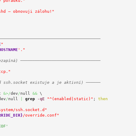
v pořádku."
shd – obnovuji zálohu!"
──────────────────────────────────────────
E
"
HOSTNAME
'."
ezapíná) ─────────────────────────────────
tcp."
d ssh.socket existuje a je aktivní) ──────
t 
&>/
dev
/
null 
&&
 \

dev
/
null 
|
grep
-qE
"^(enabled|static)"
; 
then
system/ssh.socket.d"
RRIDE_DIR}
/override.conf"
OF'
