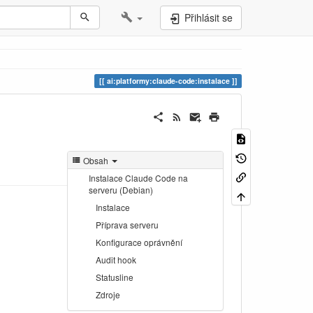
Přihlásit se
ai:platformy:claude-code:instalace
Obsah
Instalace Claude Code na
serveru (Debian)
Instalace
Příprava serveru
Konfigurace oprávnění
Audit hook
Statusline
Zdroje