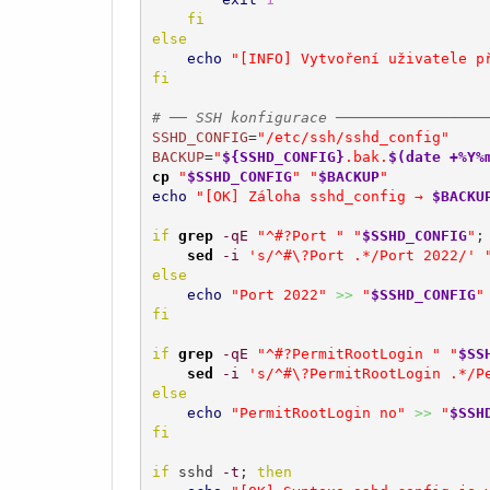
fi
else
echo
"[INFO] Vytvoření uživatele p
fi
# ── SSH konfigurace ─────────────────
SSHD_CONFIG
=
"/etc/ssh/sshd_config"
BACKUP
=
"
${SSHD_CONFIG}
.bak.
$(date +%Y%
cp
"
$SSHD_CONFIG
"
"
$BACKUP
"
echo
"[OK] Záloha sshd_config → 
$BACKU
if
grep
-qE
"^#?Port "
"
$SSHD_CONFIG
"
;
sed
-i
's/^#\?Port .*/Port 2022/'
else
echo
"Port 2022"
>>
"
$SSHD_CONFIG
"
fi
if
grep
-qE
"^#?PermitRootLogin "
"
$SS
sed
-i
's/^#\?PermitRootLogin .*/P
else
echo
"PermitRootLogin no"
>>
"
$SSH
fi
if
 sshd 
-t
; 
then