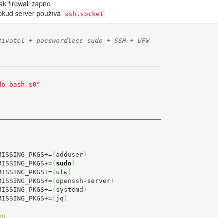
ak firewall zapne
pokud server používá
ssh.socket
živatel + passwordless sudo + SSH + UFW
──────────────────────────────────────────
do bash $0"
──────────────────────────────────────────
MISSING_PKGS+=
(
adduser
)
MISSING_PKGS+=
(
sudo
)
MISSING_PKGS+=
(
ufw
)
MISSING_PKGS+=
(
openssh-server
)
MISSING_PKGS+=
(
systemd
)
MISSING_PKGS+=
(
jq
)
en