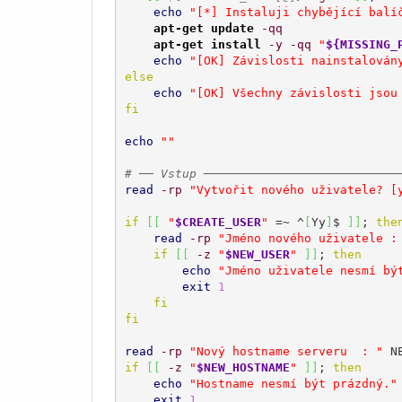
echo
"[*] Instaluji chybějící balí
apt-get update
-qq
apt-get install
-y
-qq
"
${MISSING_
echo
"[OK] Závislosti nainstalován
else
echo
"[OK] Všechny závislosti jsou
fi
echo
""
# ── Vstup ───────────────────────────
read
-rp
"Vytvořit nového uživatele? [
if
[
[
"
$CREATE_USER
"
 =~ ^
[
Yy
]
$ 
]
]
; 
the
read
-rp
"Jméno nového uživatele :
if
[
[
-z
"
$NEW_USER
"
]
]
; 
then
echo
"Jméno uživatele nesmí bý
exit
1
fi
fi
read
-rp
"Nový hostname serveru  : "
if
[
[
-z
"
$NEW_HOSTNAME
"
]
]
; 
then
echo
"Hostname nesmí být prázdný."
exit
1