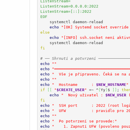
ListenStream=

ListenStream=0.0.0.0:2022

ListenStream=[::]:2022

EOF
    systemctl daemon-reload

echo
"[OK] Systemd socket override
else
echo
"[INFO] ssh.socket není aktiv
fi
# ── Shrnutí a potvrzení ─────────────
echo
""
echo
"════════════════════════════════
echo
"  Vše je připraveno. Čeká se na 
echo
""
echo
"  Hostname      : 
$NEW_HOSTNAME
"
if
[
[
"
$CREATE_USER
"
 =~ ^
[
Yy
]
$ 
]
]
; 
the
echo
"  Nový uživatel : 
$NEW_USER
 
fi
echo
"  SSH port      : 2022 (root log
echo
"  UFW           : pravidlo pro 2
echo
""
echo
"  Po potvrzení se provede:"
echo
"    1. Zapnutí UFW (povoleno pou