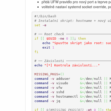
přidá UFW pravidlo pro nový port a teprve p
volitelně nastaví systemd socket override, 
#!/bin/bash
# Instalační skript: hostname + nový u
set
-e
# ── Root check ──────────────────────
if
[
[
$EUID
-ne
0
]
]
; 
then
echo
"Spusťte skript jako root: su
exit
1
fi
# ── Závislosti ──────────────────────
echo
"[*] Kontrola závislostí..."
MISSING_PKGS
=
(
)
command
-v
 adduser     
&>/
dev
/
null 
||
 
command
-v
 visudo      
&>/
dev
/
null 
||
 
command
-v
 ufw         
&>/
dev
/
null 
||
 
command
-v
 sshd        
&>/
dev
/
null 
||
 
command
-v
 hostnamectl 
&>/
dev
/
null 
||
 
command
-v
 jq          
&>/
dev
/
null 
||
 
if
[
[
${#MISSING_PKGS[@]}
-gt
0
]
]
; 
th