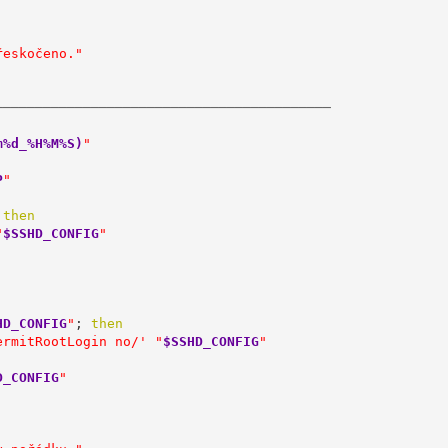
řeskočeno."
──────────────────────────────────────────
m%d_%H%M%S)
"
P
"
 
then
"
$SSHD_CONFIG
"
HD_CONFIG
"
; 
then
ermitRootLogin no/'
"
$SSHD_CONFIG
"
D_CONFIG
"